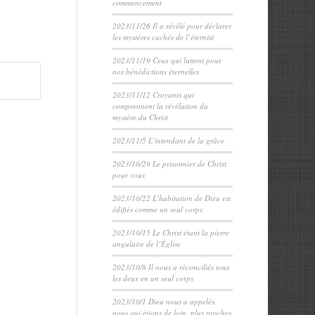
commencement
2023/11/26 Il a révélé pour déclarer
les mystères cachés de l’éternité
2023/11/19 Ceux qui luttent pour
nos bénédictions éternelles
2023/11/12 Croyants qui
comprennent la révélation du
mystère du Christ
2023/11/5 L’intendant de la grâce
2023/10/29 Le prisonnier de Christ
pour vous
2023/10/22 L’habitation de Dieu est
édifiés comme un seul corps
2023/10/15 Le Christ étant la pierre
angulaire de l’Église
2023/10/8 Il nous a réconciliés tous
les deux en un seul corps
2023/10/1 Dieu nous a appelés,
nous qui étions de loin, plus proches