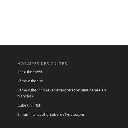
HORAIRES DES CULTES
1er culte : 6h50
2ème culte : 9h
3ème culte : 11h (avec interprétation simultanée en
français)
Culte uni : 15h
E-mail : francophonieberee@nate.com