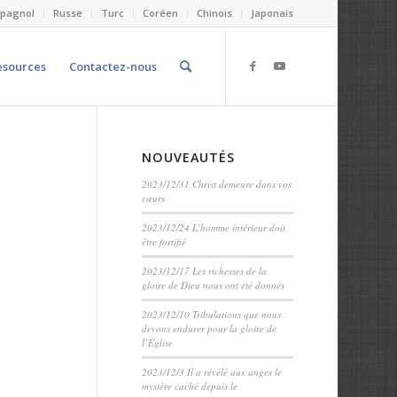
spagnol
Russe
Turc
Coréen
Chinois
Japonais
esources
Contactez-nous
NOUVEAUTÉS
2023/12/31 Christ demeure dans vos
cœurs
2023/12/24 L’homme intérieur doit
être fortifié
2023/12/17 Les richesses de la
gloire de Dieu nous ont été donnés
2023/12/10 Tribulations que nous
devons endurer pour la gloire de
l’Église
2023/12/3 Il a révélé aux anges le
mystère caché depuis le