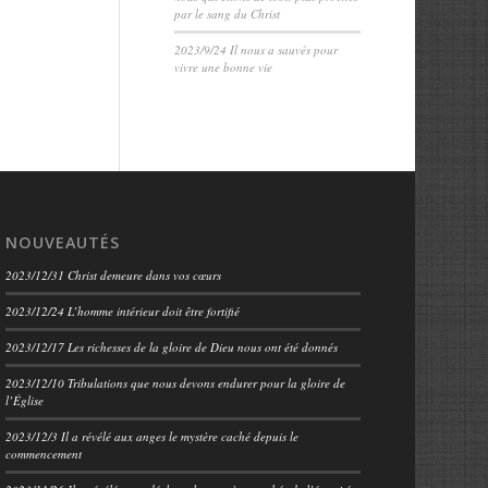
par le sang du Christ
2023/9/24 Il nous a sauvés pour
vivre une bonne vie
NOUVEAUTÉS
2023/12/31 Christ demeure dans vos cœurs
2023/12/24 L’homme intérieur doit être fortifié
2023/12/17 Les richesses de la gloire de Dieu nous ont été donnés
2023/12/10 Tribulations que nous devons endurer pour la gloire de
l’Église
2023/12/3 Il a révélé aux anges le mystère caché depuis le
commencement