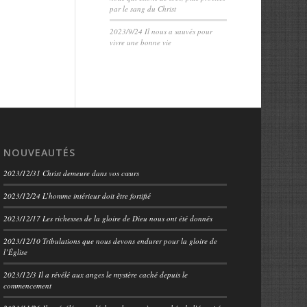
par le sang du Christ
2023/9/24 Il nous a sauvés pour
vivre une bonne vie
NOUVEAUTÉS
2023/12/31 Christ demeure dans vos cœurs
2023/12/24 L’homme intérieur doit être fortifié
2023/12/17 Les richesses de la gloire de Dieu nous ont été donnés
2023/12/10 Tribulations que nous devons endurer pour la gloire de
l’Église
2023/12/3 Il a révélé aux anges le mystère caché depuis le
commencement