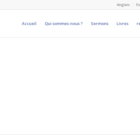
Anglais
E
Accueil
Qui sommes-nous ?
Sermons
Livres
r