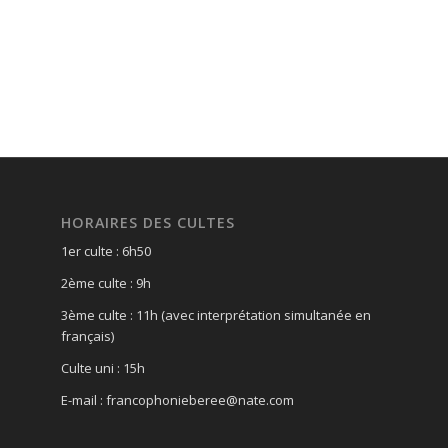
HORAIRES DES CULTES
1er culte : 6h50
2ème culte : 9h
3ème culte : 11h (avec interprétation simultanée en
français)
Culte uni : 15h
E-mail : francophonieberee@nate.com