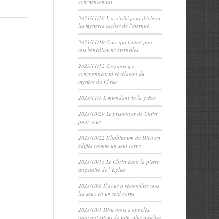
commencement
2023/11/26 Il a révélé pour déclarer
les mystères cachés de l’éternité
2023/11/19 Ceux qui luttent pour
nos bénédictions éternelles
2023/11/12 Croyants qui
comprennent la révélation du
mystère du Christ
2023/11/5 L’intendant de la grâce
2023/10/29 Le prisonnier de Christ
pour vous
2023/10/22 L’habitation de Dieu est
édifiés comme un seul corps
2023/10/15 Le Christ étant la pierre
angulaire de l’Église
2023/10/8 Il nous a réconciliés tous
les deux en un seul corps
2023/10/1 Dieu nous a appelés,
nous qui étions de loin, plus proches