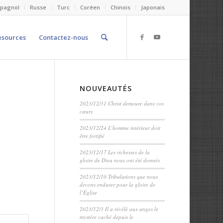
spagnol
Russe
Turc
Coréen
Chinois
Japonais
esources
Contactez-nous
NOUVEAUTÉS
2023/12/31 Christ demeure dans vos
cœurs
2023/12/24 L’homme intérieur doit
être fortifié
2023/12/17 Les richesses de la
gloire de Dieu nous ont été donnés
2023/12/10 Tribulations que nous
devons endurer pour la gloire de
l’Église
2023/12/3 Il a révélé aux anges le
mystère caché depuis le