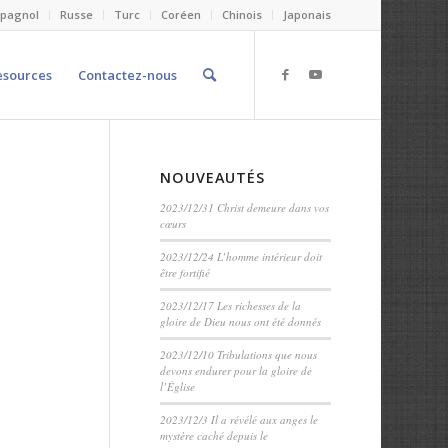
spagnol
Russe
Turc
Coréen
Chinois
Japonais
esources
Contactez-nous
NOUVEAUTÉS
2023/12/31 Christ demeure dans vos
cœurs
2023/12/24 L’homme intérieur doit
être fortifié
2023/12/17 Les richesses de la
gloire de Dieu nous ont été donnés
2023/12/10 Tribulations que nous
devons endurer pour la gloire de
l’Église
2023/12/3 Il a révélé aux anges le
mystère caché depuis le