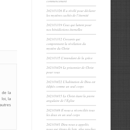
commencement
2023/11/26 Il a révélé pour déclarer
les mystères cachés de l’éternité
2023/11/19 Ceux qui luttent pour
nos bénédictions éternelles
2023/11/12 Croyants qui
comprennent la révélation du
mystère du Christ
2023/11/5 L’intendant de la grâce
2023/10/29 Le prisonnier de Christ
pour vous
2023/10/22 L’habitation de Dieu est
édifiés comme un seul corps
 de la
2023/10/15 Le Christ étant la pierre
loi, la
angulaire de l’Église
 autres
2023/10/8 Il nous a réconciliés tous
les deux en un seul corps
2023/10/1 Dieu nous a appelés,
nous qui étions de loin, plus proches