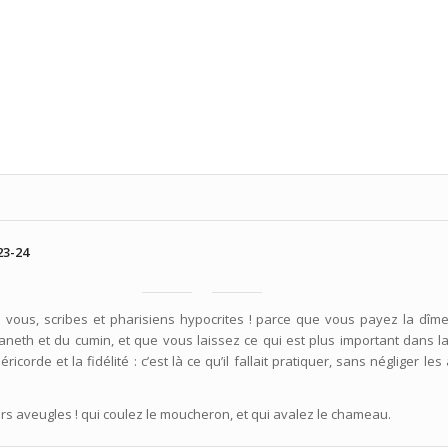
23-24
 vous, scribes et pharisiens hypocrites ! parce que vous payez la dîme
aneth et du cumin, et que vous laissez ce qui est plus important dans la 
séricorde et la fidélité : c’est là ce qu’il fallait pratiquer, sans négliger les
s aveugles ! qui coulez le moucheron, et qui avalez le chameau.