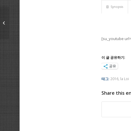
Synopsis
14/2/2016 Avant que la
porte se ferme
[su_youtube url=
이 글 공유하기:
공유
태그:
2016
,
la Loi
Share this e