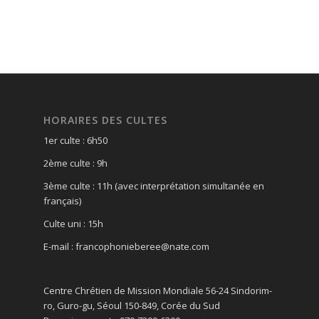
HORAIRES DES CULTES
1er culte : 6h50
2ème culte : 9h
3ème culte : 11h (avec interprétation simultanée en
français)
Culte uni : 15h
E-mail : francophonieberee@nate.com
Centre Chrétien de Mission Mondiale 56-24 Sindorim-
ro, Guro-gu, Séoul 150-849, Corée du Sud