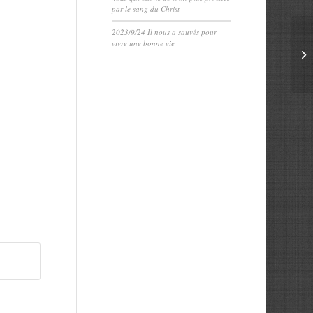
par le sang du Christ
2023/9/24 Il nous a sauvés pour
vivre une bonne vie