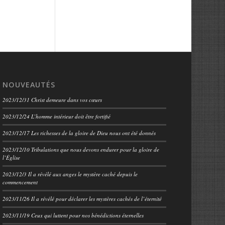
NOUVEAUTÉS
2023/12/31 Christ demeure dans vos cœurs
2023/12/24 L’homme intérieur doit être fortifié
2023/12/17 Les richesses de la gloire de Dieu nous ont été donnés
2023/12/10 Tribulations que nous devons endurer pour la gloire de
l’Église
2023/12/3 Il a révélé aux anges le mystère caché depuis le
commencement
2023/11/26 Il a révélé pour déclarer les mystères cachés de l’éternité
2023/11/19 Ceux qui luttent pour nos bénédictions éternelles