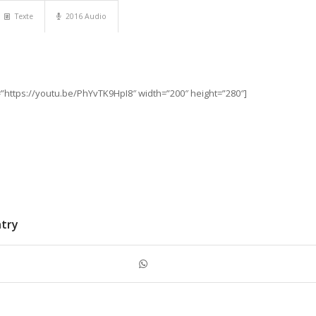
Texte
2016 Audio
”https://youtu.be/PhYvTK9HpI8″ width=”200″ height=”280″]
ntry