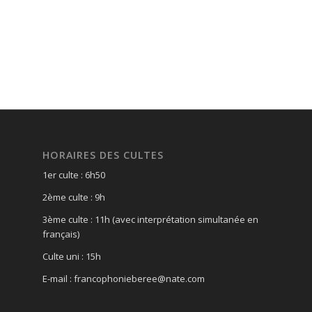
HORAIRES DES CULTES
1er culte : 6h50
2ème culte : 9h
3ème culte : 11h (avec interprétation simultanée en
français)
Culte uni : 15h
E-mail : francophonieberee@nate.com