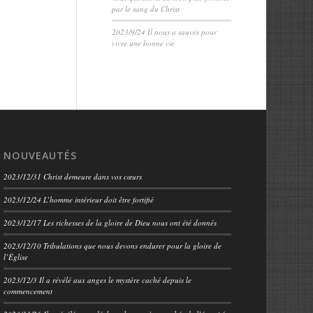
par le sang du Christ
2023/9/24 Il nous a sauvés pour
vivre une bonne vie
NOUVEAUTÉS
2023/12/31 Christ demeure dans vos cœurs
2023/12/24 L’homme intérieur doit être fortifié
2023/12/17 Les richesses de la gloire de Dieu nous ont été donnés
2023/12/10 Tribulations que nous devons endurer pour la gloire de
l’Église
2023/12/3 Il a révélé aux anges le mystère caché depuis le
commencement