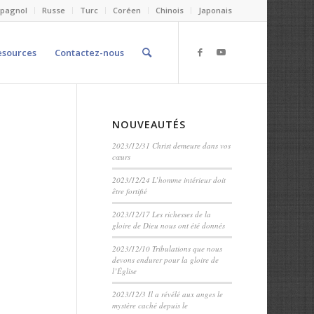
spagnol
Russe
Turc
Coréen
Chinois
Japonais
esources
Contactez-nous
NOUVEAUTÉS
2023/12/31 Christ demeure dans vos
cœurs
2023/12/24 L’homme intérieur doit
être fortifié
2023/12/17 Les richesses de la
gloire de Dieu nous ont été donnés
2023/12/10 Tribulations que nous
devons endurer pour la gloire de
l’Église
2023/12/3 Il a révélé aux anges le
mystère caché depuis le