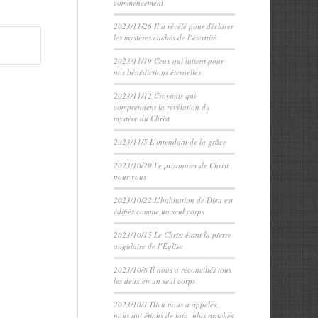
commencement
2023/11/26 Il a révélé pour déclarer
les mystères cachés de l’éternité
2023/11/19 Ceux qui luttent pour
nos bénédictions éternelles
2023/11/12 Croyants qui
comprennent la révélation du
mystère du Christ
2023/11/5 L’intendant de la grâce
2023/10/29 Le prisonnier de Christ
pour vous
2023/10/22 L’habitation de Dieu est
édifiés comme un seul corps
2023/10/15 Le Christ étant la pierre
angulaire de l’Église
2023/10/8 Il nous a réconciliés tous
les deux en un seul corps
2023/10/1 Dieu nous a appelés,
nous qui étions de loin, plus proches