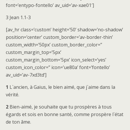
font=’entypo-fontello’ av_uid=’av-xae01′]
3 Jean 1.1-3
[av_hr class=’custom’ height=’50’ shadow=’no-shadow’
position=’center’ custom_border=’av-border-thin’
custom_width=’50px’ custom_border_color=”
custom_margin_top=’5px’
custom_margin_bottom=’5px’ icon_select=’yes’
custom_icon_color=” icon=’ue80a’ font=’fontello’
av_uid=’av-7xd3td’]
1
L`ancien, à Gaïus, le bien aimé, que j`aime dans la
vérité.
2
Bien-aimé, je souhaite que tu prospères à tous
égards et sois en bonne santé, comme prospère l`état
de ton âme.