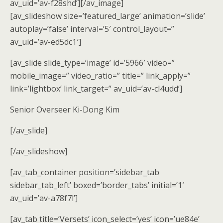
av_uid=’av-f28shd’][/av_image]
[av_slideshow size=’featured_large’ animation=’slide’
autoplay=’false’ interval=’5′ control_layout=”
av_uid=’av-ed5dc1′]
[av_slide slide_type=’image’ id=’5966′ video=”
mobile_image=” video_ratio=” title=” link_apply=”
link=’lightbox’ link_target=” av_uid=’av-cl4udd’]
Senior Overseer Ki-Dong Kim
[/av_slide]
[/av_slideshow]
[av_tab_container position=’sidebar_tab
sidebar_tab_left’ boxed=’border_tabs’ initial=’1′
av_uid=’av-a78f7l’]
[av_tab title=’Versets’ icon_select=’yes’ icon=’ue84e’