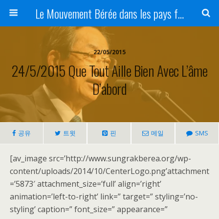
Le Mouvement Bérée dans les pays francophones
22/05/2015
24/5/2015 Que Tout Aille Bien Avec L’âme
D’abord
공유
트윗
핀
메일
SMS
[av_image src=’http://www.sungrakberea.org/wp-
content/uploads/2014/10/CenterLogo.png’attachment
=’5873′ attachment_size=’full’ align=’right’
animation=’left-to-right’ link=” target=” styling=’no-
styling’ caption=” font_size=” appearance=”