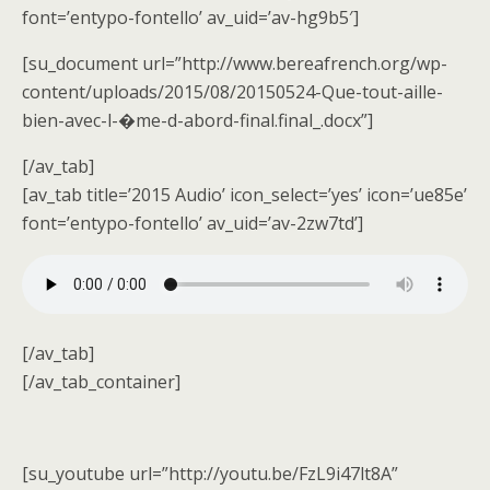
font=’entypo-fontello’ av_uid=’av-hg9b5′]
[su_document url=”http://www.bereafrench.org/wp-
content/uploads/2015/08/20150524-Que-tout-aille-
bien-avec-l-�me-d-abord-final.final_.docx”]
[/av_tab]
[av_tab title=’2015 Audio’ icon_select=’yes’ icon=’ue85e’
font=’entypo-fontello’ av_uid=’av-2zw7td’]
[/av_tab]
[/av_tab_container]
[su_youtube url=”http://youtu.be/FzL9i47lt8A”