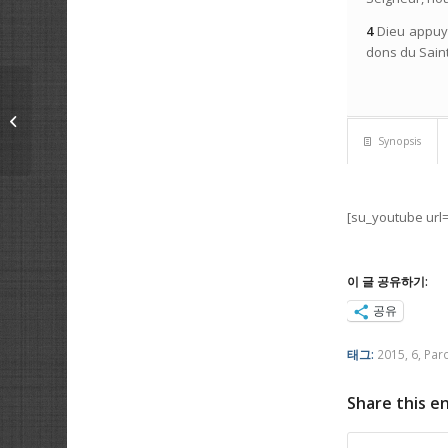
4
Dieu appuya
dons du Saint
7/6/2015 La nouvelle
Jérusalem
Synopsis
[su_youtube url=
이 글 공유하기:
공유
태그:
2015
,
6
,
Par
Share this e