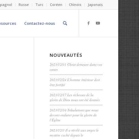
spagnol
Russe
Turc
Coréen
Chinois
Japonais
esources
Contactez-nous
NOUVEAUTÉS
2023/12/31 Christ demeure dans vos
cœurs
2023/12/24 L’homme intérieur doit
être fortifié
2023/12/17 Les richesses de la
gloire de Dieu nous ont été donnés
2023/12/10 Tribulations que nous
devons endurer pour la gloire de
l’Église
2023/12/3 Il a révélé aux anges le
mystère caché depuis le