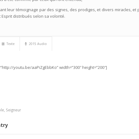
nt leur témoignage par des signes, des prodiges, et divers miracles, et 
 Esprit distribués selon sa volonté.
Texte
2015 Audio
”http://youtu.be/aaPiZgEbbKo” width=”300″ height=”200″]
ole
,
Seigneur
ntry