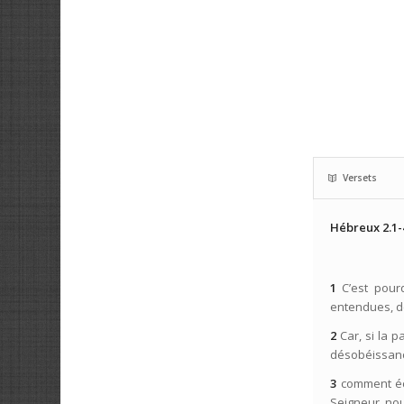
Versets
Hébreux 2.1-
1
C’est pou
entendues, d
2
Car, si la 
désobéissance
3
comment éc
Seigneur, nou