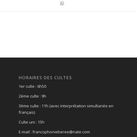
HORAIRES DES CULTES
1er culte : 6h50
2ème culte : 9h
3ème culte : 11h (avec interprétation simultanée en
français)
Culte uni : 15h
E-mail : francophonieberee@nate.com