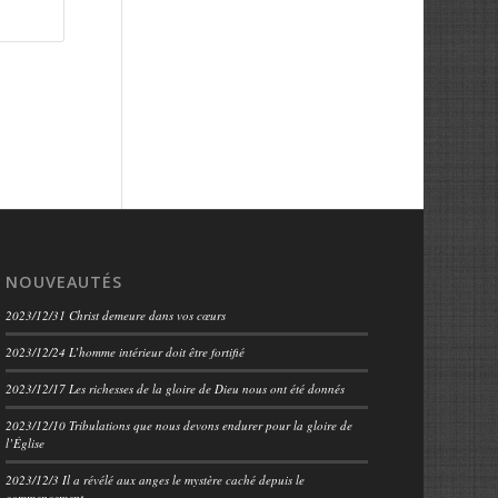
NOUVEAUTÉS
2023/12/31 Christ demeure dans vos cœurs
2023/12/24 L’homme intérieur doit être fortifié
2023/12/17 Les richesses de la gloire de Dieu nous ont été donnés
2023/12/10 Tribulations que nous devons endurer pour la gloire de
l’Église
2023/12/3 Il a révélé aux anges le mystère caché depuis le
commencement