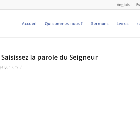
Anglais
E
Accueil
Qui sommes-nous ?
Sermons
Livres
r
 Saisissez la parole du Seigneur
/
g-Hyun Kim