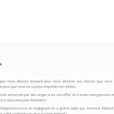
4
rquoi nous devons d’autant plus nous attacher aux choses que nous
e peur que nous ne soyons emportés loin d’elles.
parole annoncée par des anges a eu son effet, et si toute transgression e
 a reçu une juste rétribution,
happerons-nous en négligeant un si grand salut, qui, annoncé d’abord 
s a été confirmé par ceux qui l’ont entendu,