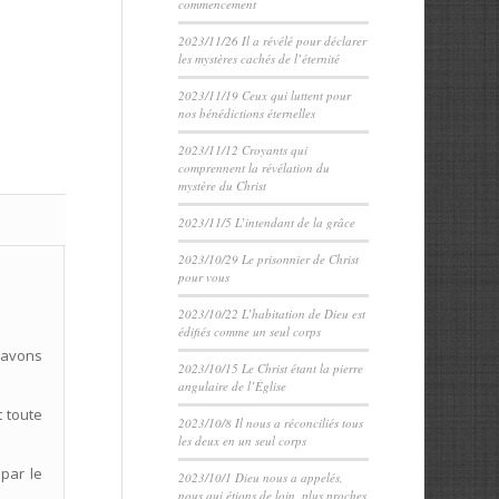
commencement
2023/11/26 Il a révélé pour déclarer
les mystères cachés de l’éternité
2023/11/19 Ceux qui luttent pour
nos bénédictions éternelles
2023/11/12 Croyants qui
comprennent la révélation du
mystère du Christ
2023/11/5 L’intendant de la grâce
2023/10/29 Le prisonnier de Christ
pour vous
2023/10/22 L’habitation de Dieu est
édifiés comme un seul corps
 avons
2023/10/15 Le Christ étant la pierre
angulaire de l’Église
t toute
2023/10/8 Il nous a réconciliés tous
les deux en un seul corps
par le
2023/10/1 Dieu nous a appelés,
nous qui étions de loin, plus proches