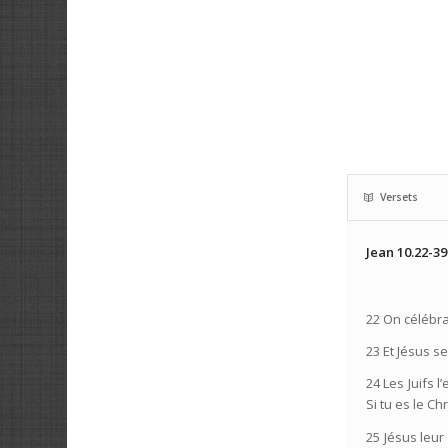
Versets
Jean 10.22-39
22 On célébrai
23 Et Jésus s
24 Les Juifs 
Si tu es le Ch
25 Jésus leur