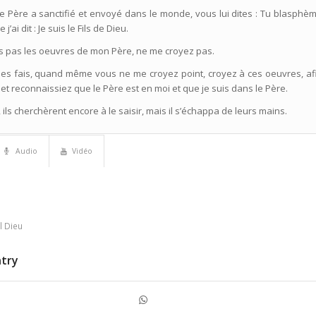
le Père a sanctifié et envoyé dans le monde, vous lui dites : Tu blasphèm
j’ai dit : Je suis le Fils de Dieu.
ais pas les oeuvres de mon Père, ne me croyez pas.
e les fais, quand même vous ne me croyez point, croyez à ces oeuvres, a
et reconnaissiez que le Père est en moi et que je suis dans le Père.
 ils cherchèrent encore à le saisir, mais il s’échappa de leurs mains.
Audio
Vidéo
l Dieu
ntry