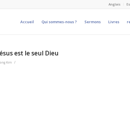
Anglais
E
Accueil
Qui sommes-nous ?
Sermons
Livres
r
ésus est le seul Dieu
/
Dong Kim