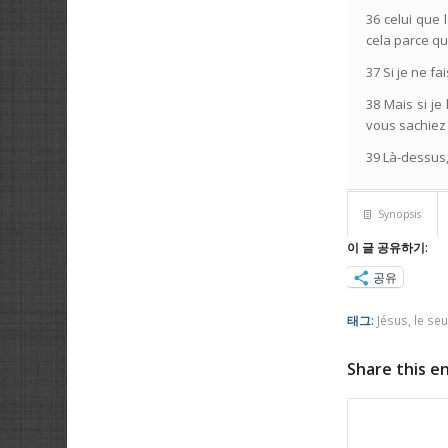
36 celui que 
cela parce que 
37 Si je ne f
38 Mais si j
vous sachiez 
39 Là-dessus,
Synopsis
이 글 공유하기:
공유
태그:
Jésus
,
le seu
Share this e