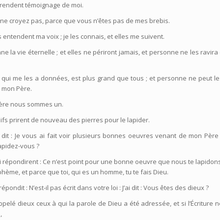
rendent témoignage de moi.
 ne croyez pas, parce que vous n’êtes pas de mes brebis.
 entendent ma voix ; je les connais, et elles me suivent.
nne la vie éternelle ; et elles ne périront jamais, et personne ne les ravir
 qui me les a données, est plus grand que tous ; et personne ne peut le
e mon Père.
 Père nous sommes un.
Juifs prirent de nouveau des pierres pour le lapider.
 dit : Je vous ai fait voir plusieurs bonnes oeuvres venant de mon Père
apidez-vous ?
lui répondirent : Ce n’est point pour une bonne oeuvre que nous te lapidon
hème, et parce que toi, qui es un homme, tu te fais Dieu.
épondit : N’est-il pas écrit dans votre loi : J’ai dit : Vous êtes des dieux ?
appelé dieux ceux à qui la parole de Dieu a été adressée, et si l’Écriture 
,