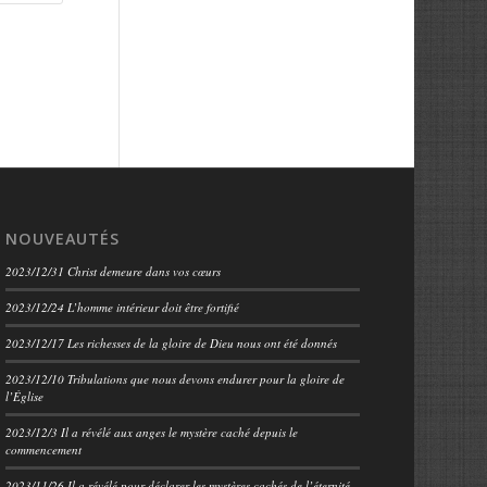
NOUVEAUTÉS
2023/12/31 Christ demeure dans vos cœurs
2023/12/24 L’homme intérieur doit être fortifié
2023/12/17 Les richesses de la gloire de Dieu nous ont été donnés
2023/12/10 Tribulations que nous devons endurer pour la gloire de
l’Église
2023/12/3 Il a révélé aux anges le mystère caché depuis le
commencement
2023/11/26 Il a révélé pour déclarer les mystères cachés de l’éternité