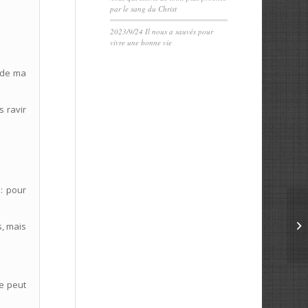
par le sang du Christ
2023/9/24 Il nous a sauvés pour
vivre une bonne vie
a de ma
s ravir
 : pour
s, mais
ne peut