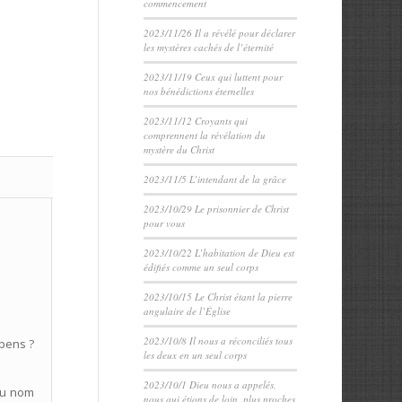
commencement
2023/11/26 Il a révélé pour déclarer
les mystères cachés de l’éternité
2023/11/19 Ceux qui luttent pour
nos bénédictions éternelles
2023/11/12 Croyants qui
comprennent la révélation du
mystère du Christ
2023/11/5 L’intendant de la grâce
2023/10/29 Le prisonnier de Christ
pour vous
2023/10/22 L’habitation de Dieu est
édifiés comme un seul corps
2023/10/15 Le Christ étant la pierre
angulaire de l’Église
2023/10/8 Il nous a réconciliés tous
spens ?
les deux en un seul corps
2023/10/1 Dieu nous a appelés,
 au nom
nous qui étions de loin, plus proches