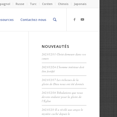
spagnol
Russe
Turc
Coréen
Chinois
Japonais
esources
Contactez-nous
NOUVEAUTÉS
2023/12/31 Christ demeure dans vos
cœurs
2023/12/24 L’homme intérieur doit
être fortifié
2023/12/17 Les richesses de la
gloire de Dieu nous ont été donnés
2023/12/10 Tribulations que nous
devons endurer pour la gloire de
l’Église
2023/12/3 Il a révélé aux anges le
mystère caché depuis le