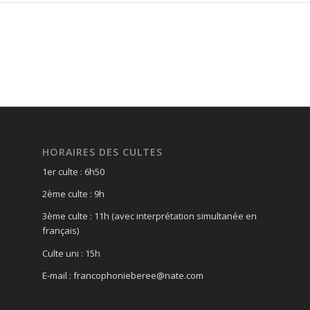
HORAIRES DES CULTES
1er culte : 6h50
2ème culte : 9h
3ème culte : 11h (avec interprétation simultanée en
français)
Culte uni : 15h
E-mail : francophonieberee@nate.com