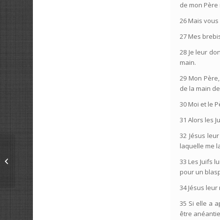
de mon Père 
26 Mais vous
27 Mes brebis
28 Je leur do
main.
29 Mon Père,
de la main d
30 Moi et le
31 Alors les 
32 Jésus leur
laquelle me l
2017/8/27 Croyen en
33 Les Juifs 
Seigneur Jésus
pour un blasp
34 Jésus leur r
35 Si elle a 
être anéantie