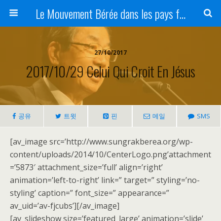
Le Mouvement Bérée dans les pays francophones
27/10/2017
2017/10/29 Celui Qui Croit En Jésus
공유
트윗
핀
메일
SMS
[av_image src=’http://www.sungrakberea.org/wp-
content/uploads/2014/10/CenterLogo.png’attachment
=’5873′ attachment_size=’full’ align=’right’
animation=’left-to-right’ link=” target=” styling=’no-
styling’ caption=” font_size=” appearance=”
av_uid=’av-fjcubs’][/av_image]
[av_slideshow size=’featured_large’ animation=’slide’