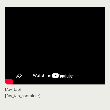
[/av_tab]
[/av_tab_container]