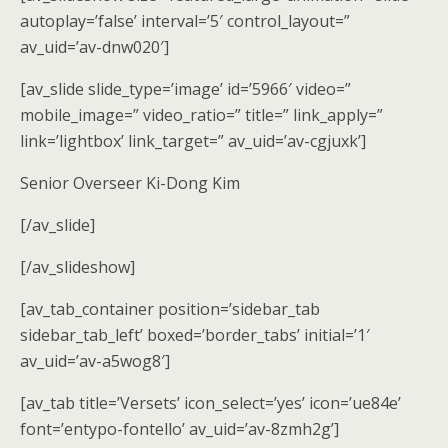
autoplay=’false’ interval=’5′ control_layout=”
av_uid=’av-dnw020′]
[av_slide slide_type=’image’ id=’5966′ video=”
mobile_image=” video_ratio=” title=” link_apply=”
link=’lightbox’ link_target=” av_uid=’av-cgjuxk’]
Senior Overseer Ki-Dong Kim
[/av_slide]
[/av_slideshow]
[av_tab_container position=’sidebar_tab
sidebar_tab_left’ boxed=’border_tabs’ initial=’1′
av_uid=’av-a5wog8′]
[av_tab title=’Versets’ icon_select=’yes’ icon=’ue84e’
font=’entypo-fontello’ av_uid=’av-8zmh2g’]