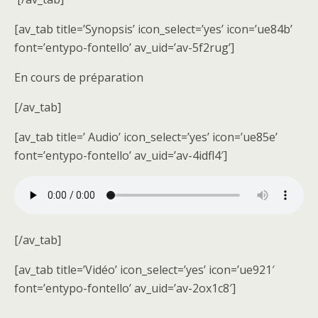
[av_tab title=’Synopsis’ icon_select=’yes’ icon=’ue84b’
font=’entypo-fontello’ av_uid=’av-5f2rug’]
En cours de préparation
[/av_tab]
[av_tab title=’ Audio’ icon_select=’yes’ icon=’ue85e’
font=’entypo-fontello’ av_uid=’av-4idfl4′]
[/av_tab]
[av_tab title=’Vidéo’ icon_select=’yes’ icon=’ue921′
font=’entypo-fontello’ av_uid=’av-2ox1c8′]