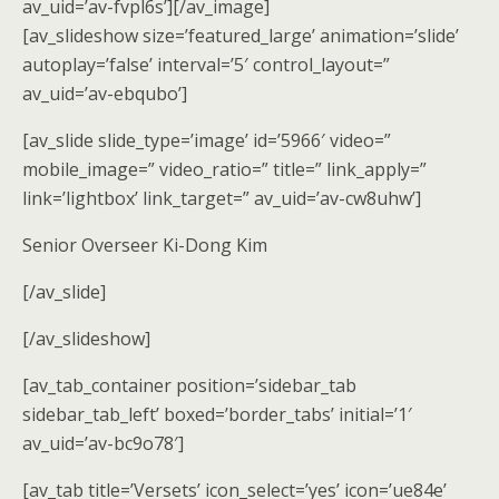
av_uid=’av-fvpl6s’][/av_image]
[av_slideshow size=’featured_large’ animation=’slide’
autoplay=’false’ interval=’5′ control_layout=”
av_uid=’av-ebqubo’]
[av_slide slide_type=’image’ id=’5966′ video=”
mobile_image=” video_ratio=” title=” link_apply=”
link=’lightbox’ link_target=” av_uid=’av-cw8uhw’]
Senior Overseer Ki-Dong Kim
[/av_slide]
[/av_slideshow]
[av_tab_container position=’sidebar_tab
sidebar_tab_left’ boxed=’border_tabs’ initial=’1′
av_uid=’av-bc9o78′]
[av_tab title=’Versets’ icon_select=’yes’ icon=’ue84e’