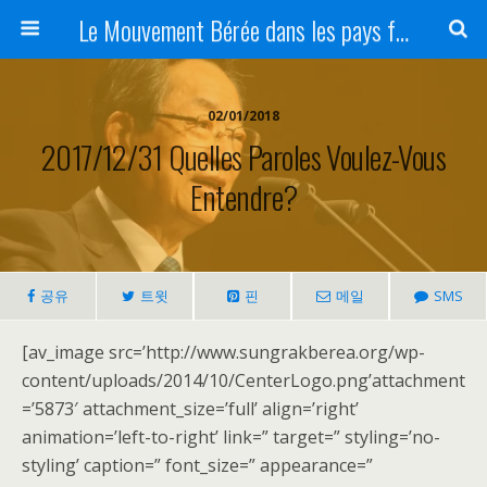
Le Mouvement Bérée dans les pays francophones
02/01/2018
2017/12/31 Quelles Paroles Voulez-Vous
Entendre?
공유
트윗
핀
메일
SMS
[av_image src=’http://www.sungrakberea.org/wp-
content/uploads/2014/10/CenterLogo.png’attachment
=’5873′ attachment_size=’full’ align=’right’
animation=’left-to-right’ link=” target=” styling=’no-
styling’ caption=” font_size=” appearance=”