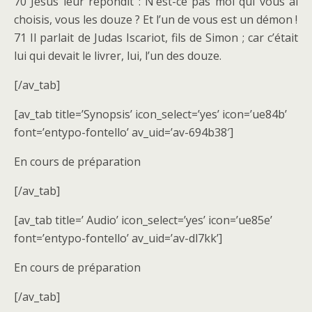
70 Jésus leur répondit : N’est-ce pas moi qui vous ai
choisis, vous les douze ? Et l’un de vous est un démon !
71 Il parlait de Judas Iscariot, fils de Simon ; car c’était
lui qui devait le livrer, lui, l’un des douze.
[/av_tab]
[av_tab title=’Synopsis’ icon_select=’yes’ icon=’ue84b’
font=’entypo-fontello’ av_uid=’av-694b38′]
En cours de préparation
[/av_tab]
[av_tab title=’ Audio’ icon_select=’yes’ icon=’ue85e’
font=’entypo-fontello’ av_uid=’av-dl7kk’]
En cours de préparation
[/av_tab]