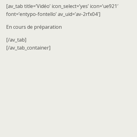
[av_tab title=’Vidéo’ icon_select=’yes’ icon=’ue921′
font=’entypo-fontello’ av_uid=’av-2rfx04′]
En cours de préparation
[/av_tab]
[/av_tab_container]