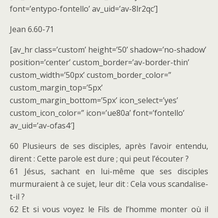
font=’entypo-fontello’ av_uid=’av-8lr2qc’]
Jean 6.60-71
[av_hr class=’custom’ height=’50’ shadow=’no-shadow’
position=’center’ custom_border=’av-border-thin’
custom_width=’50px’ custom_border_color=”
custom_margin_top=’5px’
custom_margin_bottom=’5px’ icon_select=’yes’
custom_icon_color=” icon=’ue80a’ font=’fontello’
av_uid=’av-ofas4′]
60 Plusieurs de ses disciples, après l’avoir entendu,
dirent : Cette parole est dure ; qui peut l’écouter ?
61 Jésus, sachant en lui-même que ses disciples
murmuraient à ce sujet, leur dit : Cela vous scandalise-
t-il ?
62 Et si vous voyez le Fils de l’homme monter où il