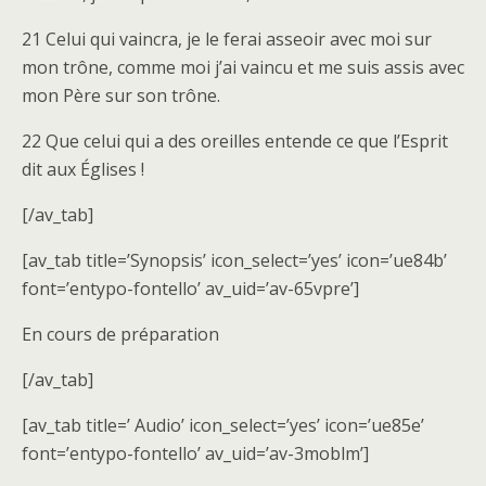
21 Celui qui vaincra, je le ferai asseoir avec moi sur
mon trône, comme moi j’ai vaincu et me suis assis avec
mon Père sur son trône.
22 Que celui qui a des oreilles entende ce que l’Esprit
dit aux Églises !
[/av_tab]
[av_tab title=’Synopsis’ icon_select=’yes’ icon=’ue84b’
font=’entypo-fontello’ av_uid=’av-65vpre’]
En cours de préparation
[/av_tab]
[av_tab title=’ Audio’ icon_select=’yes’ icon=’ue85e’
font=’entypo-fontello’ av_uid=’av-3moblm’]