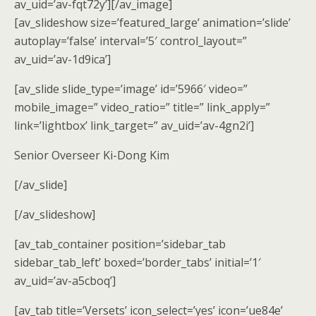
av_uid=’av-fqt72y’][/av_image]
[av_slideshow size=’featured_large’ animation=’slide’
autoplay=’false’ interval=’5′ control_layout=”
av_uid=’av-1d9ica’]
[av_slide slide_type=’image’ id=’5966′ video=”
mobile_image=” video_ratio=” title=” link_apply=”
link=’lightbox’ link_target=” av_uid=’av-4gn2i’]
Senior Overseer Ki-Dong Kim
[/av_slide]
[/av_slideshow]
[av_tab_container position=’sidebar_tab
sidebar_tab_left’ boxed=’border_tabs’ initial=’1′
av_uid=’av-a5cboq’]
[av_tab title=’Versets’ icon_select=’yes’ icon=’ue84e’