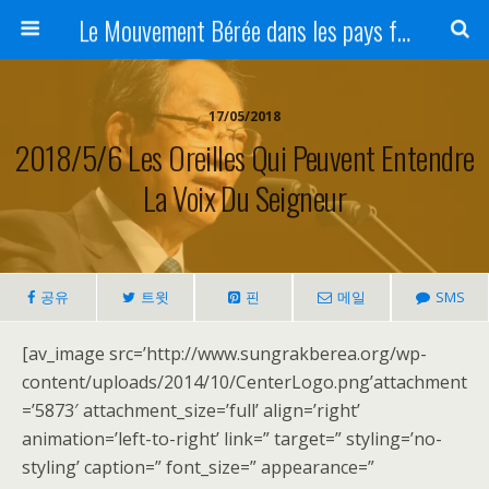
Le Mouvement Bérée dans les pays francophones
17/05/2018
2018/5/6 Les Oreilles Qui Peuvent Entendre
La Voix Du Seigneur
공유
트윗
핀
메일
SMS
[av_image src=’http://www.sungrakberea.org/wp-
content/uploads/2014/10/CenterLogo.png’attachment
=’5873′ attachment_size=’full’ align=’right’
animation=’left-to-right’ link=” target=” styling=’no-
styling’ caption=” font_size=” appearance=”