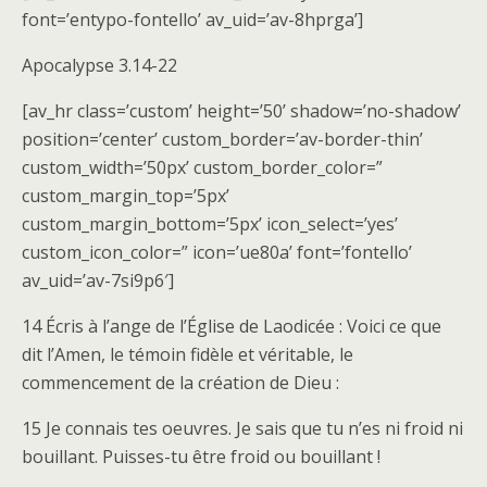
font=’entypo-fontello’ av_uid=’av-8hprga’]
Apocalypse 3.14-22
[av_hr class=’custom’ height=’50’ shadow=’no-shadow’
position=’center’ custom_border=’av-border-thin’
custom_width=’50px’ custom_border_color=”
custom_margin_top=’5px’
custom_margin_bottom=’5px’ icon_select=’yes’
custom_icon_color=” icon=’ue80a’ font=’fontello’
av_uid=’av-7si9p6′]
14 Écris à l’ange de l’Église de Laodicée : Voici ce que
dit l’Amen, le témoin fidèle et véritable, le
commencement de la création de Dieu :
15 Je connais tes oeuvres. Je sais que tu n’es ni froid ni
bouillant. Puisses-tu être froid ou bouillant !