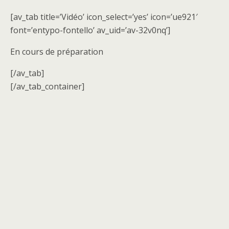
[av_tab title=’Vidéo’ icon_select=’yes’ icon=’ue921′
font=’entypo-fontello’ av_uid=’av-32v0nq’]
En cours de préparation
[/av_tab]
[/av_tab_container]