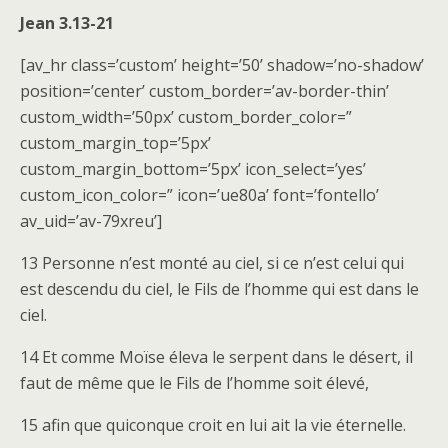
Jean 3.13-2
1
[av_hr class=’custom’ height=’50’ shadow=’no-shadow’
position=’center’ custom_border=’av-border-thin’
custom_width=’50px’ custom_border_color=”
custom_margin_top=’5px’
custom_margin_bottom=’5px’ icon_select=’yes’
custom_icon_color=” icon=’ue80a’ font=’fontello’
av_uid=’av-79xreu’]
13 Personne n’est monté au ciel, si ce n’est celui qui
est descendu du ciel, le Fils de l’homme qui est dans le
ciel.
14 Et comme Moïse éleva le serpent dans le désert, il
faut de même que le Fils de l’homme soit élevé,
15 afin que quiconque croit en lui ait la vie éternelle.