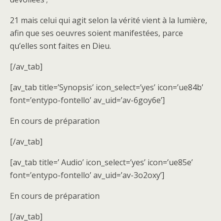
21 mais celui qui agit selon la vérité vient à la lumière,
afin que ses oeuvres soient manifestées, parce
qu’elles sont faites en Dieu.
[/av_tab]
[av_tab title=’Synopsis’ icon_select=’yes’ icon=’ue84b’
font=’entypo-fontello’ av_uid=’av-6goy6e’]
En cours de préparation
[/av_tab]
[av_tab title=’ Audio’ icon_select=’yes’ icon=’ue85e’
font=’entypo-fontello’ av_uid=’av-3o2oxy’]
En cours de préparation
[/av_tab]