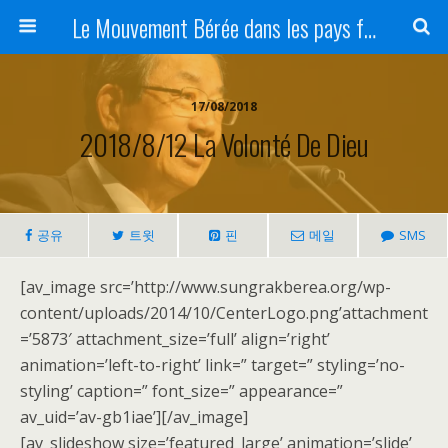
Le Mouvement Bérée dans les pays francophones
17/08/2018
2018/8/12 La Volonté De Dieu
공유
트윗
핀
메일
SMS
[av_image src=’http://www.sungrakberea.org/wp-
content/uploads/2014/10/CenterLogo.png’attachment
=’5873′ attachment_size=’full’ align=’right’
animation=’left-to-right’ link=” target=” styling=’no-
styling’ caption=” font_size=” appearance=”
av_uid=’av-gb1iae’][/av_image]
[av_slideshow size=’featured_large’ animation=’slide’