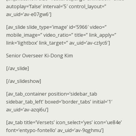
autoplay=’false’ interval=’5′ control_layout=”
av_uid=’av-e07gw6′]
[av_slide slide_type=’image’ id=’5966′ video=”
mobile_image=” video_ratio=” title=” link_apply=”
link=’lightbox’ link_target=” av_uid=’av-czlyc6′]
Senior Overseer Ki-Dong Kim
[/av_slide]
[/av_slideshow]
[av_tab_container position=’sidebar_tab
sidebar_tab_left’ boxed=’border_tabs’ initial=’1′
av_uid=’av-azqi6u’]
[av_tab title=’Versets’ icon_select=’yes’ icon=’ue84e’
font=’entypo-fontello’ av_uid=’av-9qghmu’]