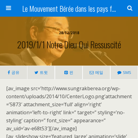
Le Mouvement Bérée dans les pays francophones
28/12/2018
2019/1/1 Notre Dieu Qui Ressuscité
공유
트윗
핀
메일
SMS
[av_image src=’http://www.sungrakberea.org/wp-
content/uploads/2014/10/CenterLogo.png’attachment
=’5873′ attachment_size=’full’ align=’right’
animation=’left-to-right’ link=” target=” styling=’no-
styling’ caption=” font_size=” appearance=”
av_uid=’av-e68t53′][/av_image]
[av_slideshow size=’featured_large’ animation=’slide’