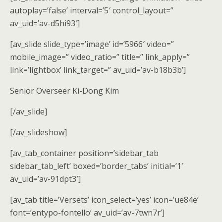
autoplay=’false’ interval=’5′ control_layout=”
av_uid=’av-d5hi93′]
[av_slide slide_type=’image’ id=’5966′ video=”
mobile_image=” video_ratio=” title=” link_apply=”
link=’lightbox’ link_target=” av_uid=’av-b18b3b’]
Senior Overseer Ki-Dong Kim
[/av_slide]
[/av_slideshow]
[av_tab_container position=’sidebar_tab
sidebar_tab_left’ boxed=’border_tabs’ initial=’1′
av_uid=’av-91dpt3′]
[av_tab title=’Versets’ icon_select=’yes’ icon=’ue84e’
font=’entypo-fontello’ av_uid=’av-7twn7r’]