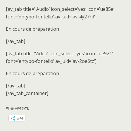
[av_tab title=’ Audio’ icon_select=’yes’ icon=’ue85e’
font=’entypo-fontello’ av_uid=’av-4y27rd’]
En cours de préparation
[/av_tab]
[av_tab title=’Vidéo’ icon_select=’yes’ icon=’ue921′
font=’entypo-fontello’ av_uid=’av-2oe6tz’]
En cours de préparation
[/av_tab]
[/av_tab_container]
이 글 공유하기:
공유