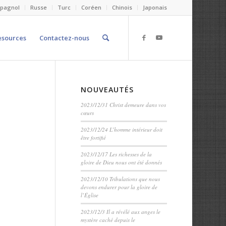
spagnol
Russe
Turc
Coréen
Chinois
Japonais
esources
Contactez-nous
NOUVEAUTÉS
2023/12/31 Christ demeure dans vos
cœurs
2023/12/24 L’homme intérieur doit
être fortifié
2023/12/17 Les richesses de la
gloire de Dieu nous ont été donnés
2023/12/10 Tribulations que nous
devons endurer pour la gloire de
l’Église
2023/12/3 Il a révélé aux anges le
mystère caché depuis le