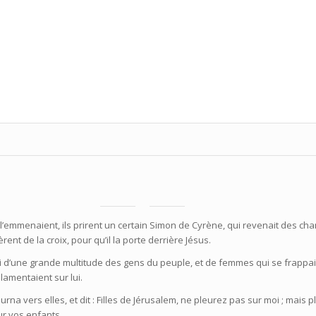
l’emmenaient, ils prirent un certain Simon de Cyrène, qui revenait des ch
gèrent de la croix, pour qu’il la porte derrière Jésus.
uivi d’une grande multitude des gens du peuple, et de femmes qui se frappai
 lamentaient sur lui.
urna vers elles, et dit : Filles de Jérusalem, ne pleurez pas sur moi ; mais 
ur vos enfants.