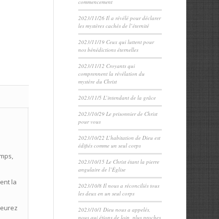
commencement
2023/11/26 Il a révélé pour déclarer
les mystères cachés de l’éternité
2023/11/19 Ceux qui luttent pour
nos bénédictions éternelles
2023/11/12 Croyants qui
comprennent la révélation du
mystère du Christ
2023/11/5 L’intendant de la grâce
2023/10/29 Le prisonnier de Christ
pour vous
2023/10/22 L’habitation de Dieu est
édifiés comme un seul corps
amps,
2023/10/15 Le Christ étant la pierre
angulaire de l’Église
ent la
2023/10/8 Il nous a réconciliés tous
les deux en un seul corps
pleurez
2023/10/1 Dieu nous a appelés,
nous qui étions de loin, plus proches