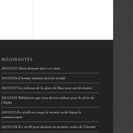
NOUVEAUTÉS
2023/12/31 Christ demeure dans vos cœurs
2023/12/24 L’homme intérieur doit être fortifié
2023/12/17 Les richesses de la gloire de Dieu nous ont été donnés
2023/12/10 Tribulations que nous devons endurer pour la gloire de
l’Église
2023/12/3 Il a révélé aux anges le mystère caché depuis le
commencement
2023/11/26 Il a révélé pour déclarer les mystères cachés de l’éternité