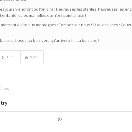
des jours viendront où l’on dira : Heureuses les stériles, heureuses les entr
t enfanté, et les mamelles qui n’ont point allaité !
se mettront à dire aux montagnes : Tombez sur nous ! Et aux collines : Couvr
n fait ces choses au bois vert, qu’arrivera-t-il au bois sec ?
Audio
Vidéo
 âmes
ntry