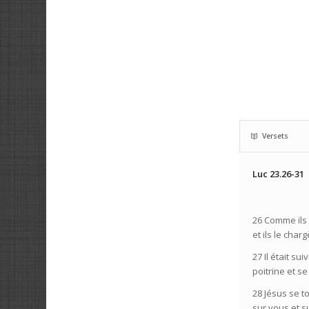
Versets
Luc 23.26-31
26 Comme ils 
et ils le char
27 Il était s
poitrine et se
28 Jésus se to
sur vous et s