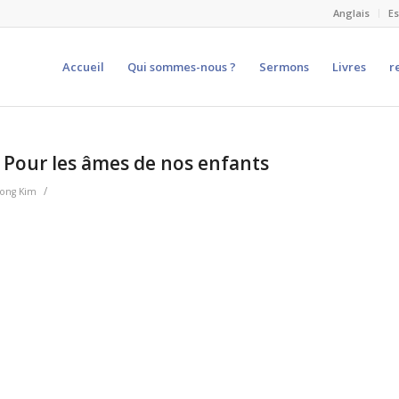
Anglais
E
Accueil
Qui sommes-nous ?
Sermons
Livres
r
 Pour les âmes de nos enfants
/
Dong Kim