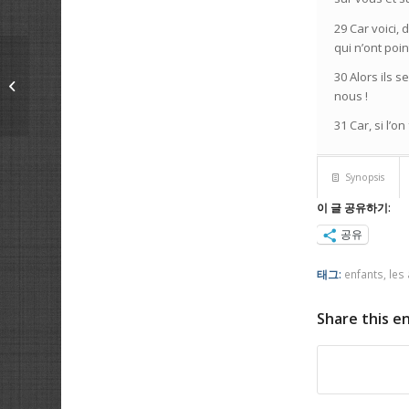
29 Car voici, 
qui n’ont poin
2019/1/20 Reçois la
30 Alors ils 
puissance du Saint
nous !
Esprit
31 Car, si l’o
Synopsis
이 글 공유하기:
공유
태그:
enfants
,
les
Share this e