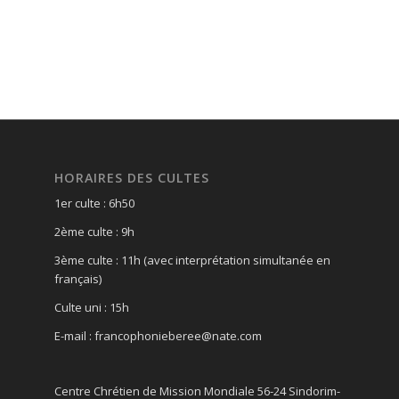
HORAIRES DES CULTES
1er culte : 6h50
2ème culte : 9h
3ème culte : 11h (avec interprétation simultanée en
français)
Culte uni : 15h
E-mail : francophonieberee@nate.com
Centre Chrétien de Mission Mondiale 56-24 Sindorim-