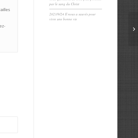
par le sang du Christ
ailles
2023/9/24 Il nous a sauvés pour
vivre une bonne vie
ez-