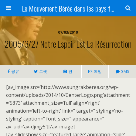
Le Mouvement Bérée dans les pays francophones
07/03/2019
2005/3/27 Notre Espoir Est La Résurrection
공유
트윗
핀
메일
SMS
[av_image src=’http://www.sungrakberea.org/wp-
content/uploads/2014/10/CenterLogo.png’attachment
=’5873′ attachment_size=’full’ align=’right’
animation=’left-to-right’ link=” target=” styling=’no-
styling’ caption=” font_size=” appearance=”
av_uid=’av-djmjy5′][/av_image]
[av_slideshow size=’featured_large’ animation=’slide’