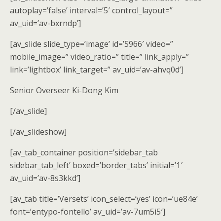
autoplay=’false’ interval=’5′ control_layout=”
av_uid=’av-bxrndp’]
[av_slide slide_type=’image’ id=’5966′ video=”
mobile_image=” video_ratio=” title=” link_apply=”
link=’lightbox’ link_target=” av_uid=’av-ahvq0d’]
Senior Overseer Ki-Dong Kim
[/av_slide]
[/av_slideshow]
[av_tab_container position=’sidebar_tab
sidebar_tab_left’ boxed=’border_tabs’ initial=’1′
av_uid=’av-8s3kkd’]
[av_tab title=’Versets’ icon_select=’yes’ icon=’ue84e’
font=’entypo-fontello’ av_uid=’av-7um5i5′]