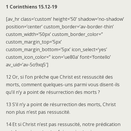
1 Corinthiens 15.12-19
[av_hr class=’custom’ height=’50’ shadow=’no-shadow’
position=’center’ custom_border=’av-border-thin’
custom_width=’50px’ custom_border_color=”
custom_margin_top=’5px’
custom_margin_bottom=’5px’ icon_select=’yes’
custom_icon_color=” icon=’ue80a’ font=’fontello’
av_uid=’av-5o9xq5′]
12 Or, si l’on prêche que Christ est ressuscité des
morts, comment quelques-uns parmi vous disent-ils
qu’il n’y a point de résurrection des morts ?
13 S’il n’y a point de résurrection des morts, Christ
non plus n’est pas ressuscité.
14 Et si Christ n’est pas ressuscité, notre prédication