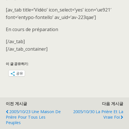
[av_tab title=’Vidéo’ icon_select=’yes’ icon=’ue921′
font=’entypo-fontello’ av_uid=’av-223qae’]
En cours de préparation
[/av_tab]
[/av_tab_container]
이 글 공유하기:
공유
이전 게시글
다음 게시글
2005/10/23 Une Maison De
2005/10/30 La Prière Et La
Prière Pour Tous Les
Vraie Foi
Peuples