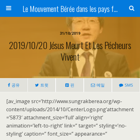
Le Mouvement Bérée dans les pays francophones
31/10/2019
2019/10/20 Jésus Meurt Et Les Pécheurs
Vivent
공유
트윗
핀
메일
SMS
[av_image src=’http://www.sungrakberea.org/wp-
content/uploads/2014/10/CenterLogo.png’attachment
=’5873′ attachment_size=’full’ align=’right’
animation=’left-to-right’ link=” target=” styling=’no-
styling’ caption=” font_size=” appearance=”