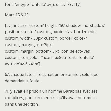
font=’entypo-fontello’ av_uid=’av-79vf1y’]
Marc 15.6-15
[av_hr class=’custom’ height=’50’ shadow=’no-shadow’
position=’center’ custom_border=’av-border-thin’
custom_width=’50px’ custom_border_color=”
custom_margin_top=’5px’
custom_margin_bottom=’5px’ icon_select=’yes’
custom_icon_color=” icon=’ue80a’ font=’fontello’
av_uid=’av-6jx4sm’]
6A chaque fête, il relâchait un prisonnier, celui que
demandait la foule.
7Il y avait en prison un nommé Barabbas avec ses
complices, pour un meurtre qu’ils avaient commis
dans une sédition.