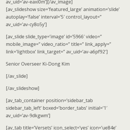
av_uid=’av-eaxi0m’][/av_image]
[av_slideshow size=’featured_large’ animation=’slide’
autoplay=’false’ interval=’5′ control_layout=”
av_uid=’av-cy8o5y’]
[av_slide slide_type=’image’ id=’5966′ video=”
mobile_image=” video_ratio=” title=” link_apply=”
link=’lightbox’ link_target=” av_uid=’av-a6pf92′]
Senior Overseer Ki-Dong Kim
[/av_slide]
[/av_slideshow]
[av_tab_container position=’sidebar_tab
sidebar_tab_left’ boxed=’border_tabs’ initial=’1′
av_uid=’av-9dkgwm’]
[av_tab title=’Versets’ icon_select=’yes’ icon=’ue84e’