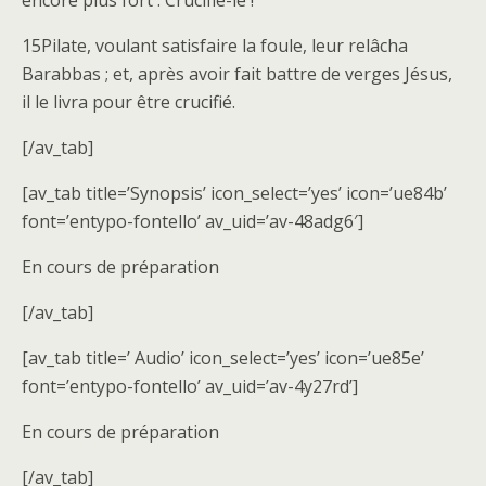
encore plus fort : Crucifie-le !
15Pilate, voulant satisfaire la foule, leur relâcha
Barabbas ; et, après avoir fait battre de verges Jésus,
il le livra pour être crucifié.
[/av_tab]
[av_tab title=’Synopsis’ icon_select=’yes’ icon=’ue84b’
font=’entypo-fontello’ av_uid=’av-48adg6′]
En cours de préparation
[/av_tab]
[av_tab title=’ Audio’ icon_select=’yes’ icon=’ue85e’
font=’entypo-fontello’ av_uid=’av-4y27rd’]
En cours de préparation
[/av_tab]