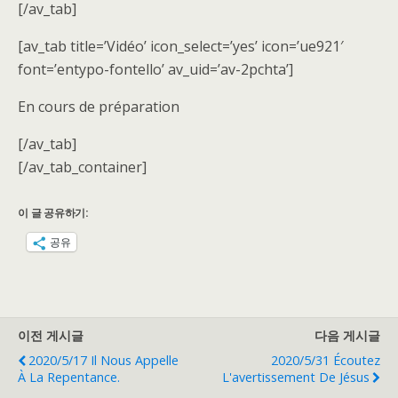
[/av_tab]
[av_tab title=’Vidéo’ icon_select=’yes’ icon=’ue921′
font=’entypo-fontello’ av_uid=’av-2pchta’]
En cours de préparation
[/av_tab]
[/av_tab_container]
이 글 공유하기:
공유
이전 게시글
다음 게시글
2020/5/17 Il Nous Appelle
2020/5/31 Écoutez
À La Repentance.
L'avertissement De Jésus