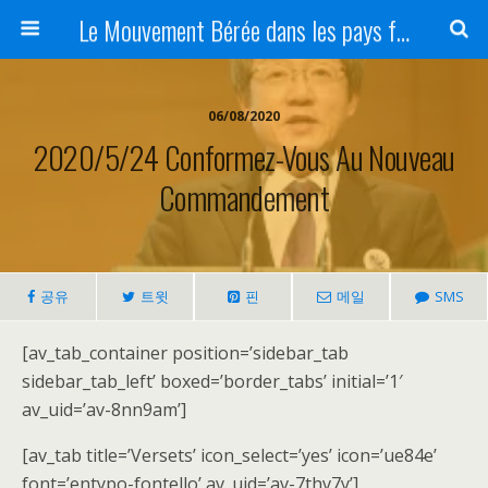
Le Mouvement Bérée dans les pays francophones
06/08/2020
2020/5/24 Conformez-Vous Au Nouveau
Commandement
공유
트윗
핀
메일
SMS
[av_tab_container position=’sidebar_tab
sidebar_tab_left’ boxed=’border_tabs’ initial=’1′
av_uid=’av-8nn9am’]
[av_tab title=’Versets’ icon_select=’yes’ icon=’ue84e’
font=’entypo-fontello’ av_uid=’av-7thv7y’]