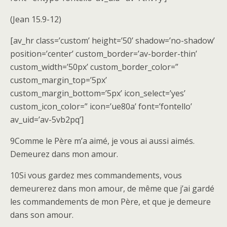
(Jean 15.9-12)
[av_hr class=’custom’ height=’50’ shadow=’no-shadow’
position=’center’ custom_border=’av-border-thin’
custom_width=’50px’ custom_border_color=”
custom_margin_top=’5px’
custom_margin_bottom=’5px’ icon_select=’yes’
custom_icon_color=” icon=’ue80a’ font=’fontello’
av_uid=’av-5vb2pq’]
9Comme le Père m’a aimé, je vous ai aussi aimés.
Demeurez dans mon amour.
10Si vous gardez mes commandements, vous
demeurerez dans mon amour, de même que j’ai gardé
les commandements de mon Père, et que je demeure
dans son amour.