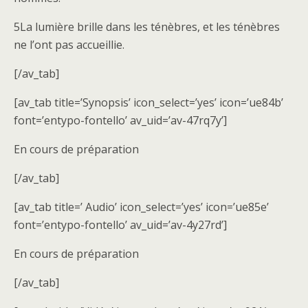
5La lumière brille dans les ténèbres, et les ténèbres
ne l’ont pas accueillie.
[/av_tab]
[av_tab title=’Synopsis’ icon_select=’yes’ icon=’ue84b’
font=’entypo-fontello’ av_uid=’av-47rq7y’]
En cours de préparation
[/av_tab]
[av_tab title=’ Audio’ icon_select=’yes’ icon=’ue85e’
font=’entypo-fontello’ av_uid=’av-4y27rd’]
En cours de préparation
[/av_tab]