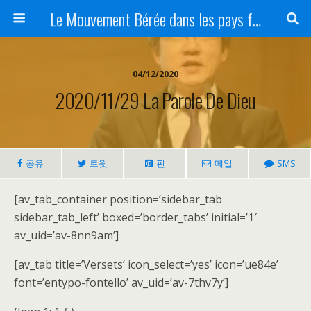
Le Mouvement Bérée dans les pays francophones
04/12/2020
2020/11/29 La Parole De Dieu
공유
트윗
핀
메일
SMS
[av_tab_container position=’sidebar_tab
sidebar_tab_left’ boxed=’border_tabs’ initial=’1′
av_uid=’av-8nn9am’]
[av_tab title=’Versets’ icon_select=’yes’ icon=’ue84e’
font=’entypo-fontello’ av_uid=’av-7thv7y’]