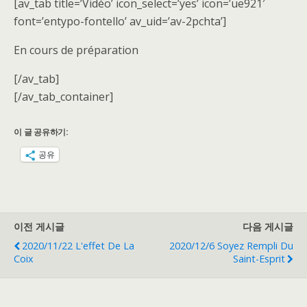
[av_tab title=’Vidéo’ icon_select=’yes’ icon=’ue921′
font=’entypo-fontello’ av_uid=’av-2pchta’]
En cours de préparation
[/av_tab]
[/av_tab_container]
이 글 공유하기:
공유
이전 게시글
다음 게시글
2020/11/22 L'effet De La
2020/12/6 Soyez Rempli Du
Coix
Saint-Esprit