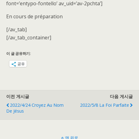
font=’entypo-fontello’ av_uid=’av-2pchta’]
En cours de préparation
[/av_tab]
[/av_tab_container]
이 글 공유하기:
공유
이전 게시글
다음 게시글
2022/4/24 Croyez Au Nom
2022/5/8 La Foi Parfaite
De Jésus
맨 위로