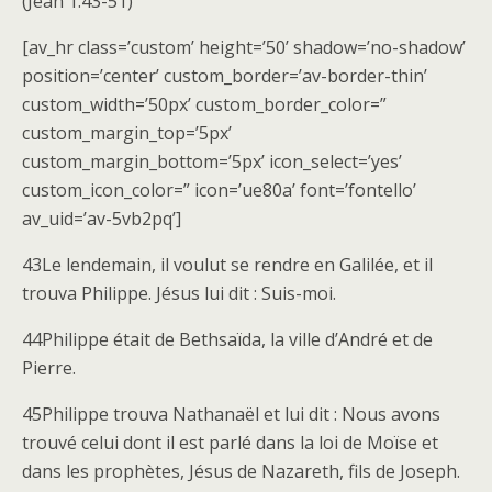
(Jean 1:43-51)
[av_hr class=’custom’ height=’50’ shadow=’no-shadow’
position=’center’ custom_border=’av-border-thin’
custom_width=’50px’ custom_border_color=”
custom_margin_top=’5px’
custom_margin_bottom=’5px’ icon_select=’yes’
custom_icon_color=” icon=’ue80a’ font=’fontello’
av_uid=’av-5vb2pq’]
43Le lendemain, il voulut se rendre en Galilée, et il
trouva Philippe. Jésus lui dit : Suis-moi.
44Philippe était de Bethsaïda, la ville d’André et de
Pierre.
45Philippe trouva Nathanaël et lui dit : Nous avons
trouvé celui dont il est parlé dans la loi de Moïse et
dans les prophètes, Jésus de Nazareth, fils de Joseph.