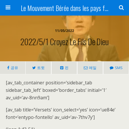
Le Mouvement Bérée dans les pays francophones
11/05/2022
2022/5/1 Croyez Le Fils De Dieu
공유
트윗
핀
메일
SMS
[av_tab_container position=’sidebar_tab
sidebar_tab_left’ boxed=’border_tabs’ initial=’1′
av_uid=’av-8nn9am’]
[av_tab title=’Versets’ icon_select=’yes’ icon=’ue84e’
font=’entypo-fontello’ av_uid=’av-7thv7y’]