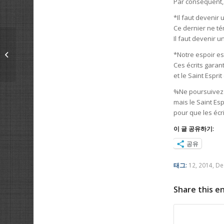
Par conséquent, 
*Il faut devenir u
Ce dernier ne tém
Il faut devenir un
7/12/2014 Dépendons
*Notre espoir est
du sang de Jésus
Ces écrits garant
et le Saint Espr
%Ne poursuivez
mais le Saint Esp
pour que les écri
이 글 공유하기:
공유
태그:
12
,
2014
,
De
Share this e