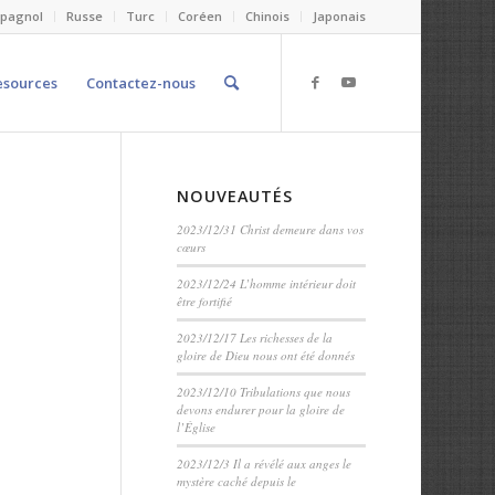
spagnol
Russe
Turc
Coréen
Chinois
Japonais
esources
Contactez-nous
NOUVEAUTÉS
2023/12/31 Christ demeure dans vos
cœurs
2023/12/24 L’homme intérieur doit
être fortifié
2023/12/17 Les richesses de la
gloire de Dieu nous ont été donnés
2023/12/10 Tribulations que nous
devons endurer pour la gloire de
l’Église
2023/12/3 Il a révélé aux anges le
mystère caché depuis le