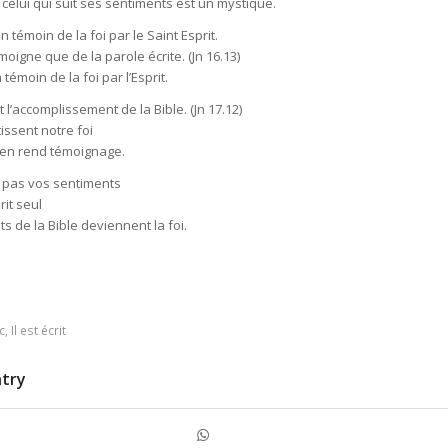
celui qui suit ses sentiments est un mystique.
n témoin de la foi par le Saint Esprit.
oigne que de la parole écrite. (Jn 16.13)
 témoin de la foi par l’Esprit.
 l’accomplissement de la Bible. (Jn 17.12)
issent notre foi
it en rend témoignage.
 pas vos sentiments
rit seul
ts de la Bible deviennent la foi.
c
,
Il est écrit
ntry