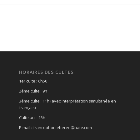
HORAIRES DES CULTES
1er culte : 6h50
2ème culte : 9h
3ème culte : 11h (avec interprétation simultanée en
français)
Culte uni : 15h
E-mail : francophonieberee@nate.com