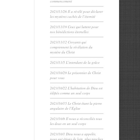
commencement
2023/11/26 Il a révélé pour déclarer
les mystères cachés de l’éternité
2023/11/19 Ceux qui luttent pour
nos bénédictions éternelles
2023/11/12 Croyants qui
comprennent la révélation du
mystère du Christ
2023/11/5 L’intendant de la grâce
2023/10/29 Le prisonnier de Christ
pour vous
2023/10/22 L’habitation de Dieu est
édifiés comme un seul corps
2023/10/15 Le Christ étant la pierre
angulaire de l’Église
2023/10/8 Il nous a réconciliés tous
les deux en un seul corps
2023/10/1 Dieu nous a appelés,
nous qui étions de loin, plus proches