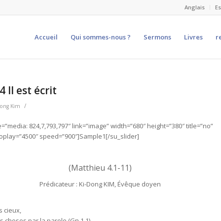
Anglais
E
Accueil
Qui sommes-nous ?
Sermons
Livres
r
 Il est écrit
/
Dong Kim
e=”media: 824,7,793,797″ link=”image” width=”680″ height=”380″ title=”no”
oplay=”4500″ speed=”900″]Sample1[/su_slider]
(Matthieu 4.1-11)
Prédicateur : Ki-Dong KIM, Évêque doyen
s cieux,
es choses par la parole (Gn 1.1)