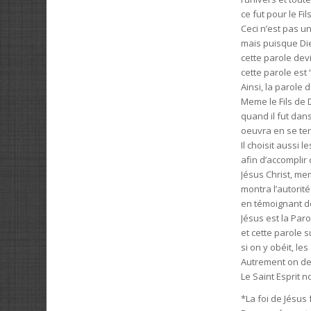
ce fut pour le Fil
Ceci n’est pas 
mais puisque Die
cette parole dev
cette parole est
Ainsi, la parole d
Meme le Fils de 
quand il fut dan
oeuvra en se ten
Il choisit aussi l
afin d’accomplir 
Jésus Christ, me
montra l’autorité
en témoignant de 
Jésus est la Par
et cette parole su
si on y obéit, le
Autrement on dev
Le Saint Esprit n
*La foi de Jésus 