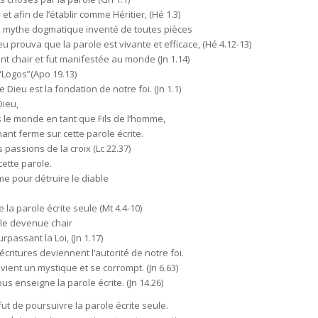
s et afin de l’établir comme Héritier, (Hé 1.3)
un mythe dogmatique inventé de toutes pièces
u prouva que la parole est vivante et efficace, (Hé 4.12-13)
int chair et fut manifestée au monde (Jn 1.14)
 “Logos”(Apo 19.13)
e Dieu est la fondation de notre foi. (Jn 1.1)
Dieu,
s le monde en tant que Fils de l’homme,
ant ferme sur cette parole écrite.
es passions de la croix (Lc 22.37)
cette parole.
me pour détruire le diable
la parole écrite seule (Mt 4.4-10)
ole devenue chair
rpassant la Loi, (Jn 1.17)
s écritures deviennent l’autorité de notre foi.
ient un mystique et se corrompt. (Jn 6.63)
ous enseigne la parole écrite. (Jn 14.26)
fut de poursuivre la parole écrite seule.