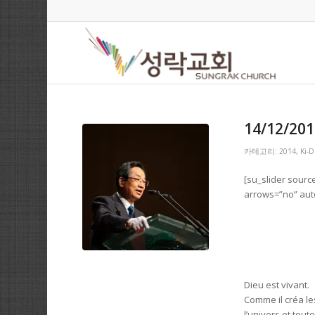
14/12/2014
카테고리:
2014
,
Ki-
[su_slider sourc
arrows=”no” aut
Dieu est vivant.
Comme il créa le
l’univers et tout