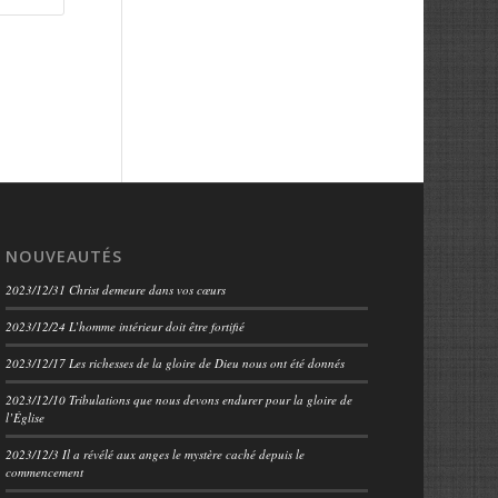
NOUVEAUTÉS
2023/12/31 Christ demeure dans vos cœurs
2023/12/24 L’homme intérieur doit être fortifié
2023/12/17 Les richesses de la gloire de Dieu nous ont été donnés
2023/12/10 Tribulations que nous devons endurer pour la gloire de
l’Église
2023/12/3 Il a révélé aux anges le mystère caché depuis le
commencement