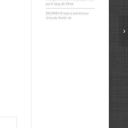
par le sang du Christ
2023/9/24 Il nous a sauvés pour
vivre une bonne vie