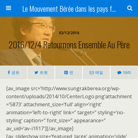
Le Mouvement Bérée dans les pays francophones
02/12/2016
2016/12/4 Retournons Ensemble Au Père
공유
트윗
핀
메일
SMS
[av_image src=’http://www.sungrakberea.org/wp-
content/uploads/2014/10/CenterLogo.png’attachment
=’5873′ attachment_size=’full’ align=’right’
animation=’left-to-right’ link=” target=” styling=’no-
styling’ caption=” font_size=” appearance=”
av_uid=’av-i1fi17′][/av_image]
[av_slideshow size=’featured_large’ animation=’slide’