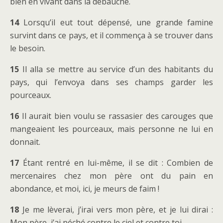
bien en vivant dans la débauche.
14
Lorsqu’il eut tout dépensé, une grande famine
survint dans ce pays, et il commença à se trouver dans
le besoin.
15
Il alla se mettre au service d’un des habitants du
pays, qui l’envoya dans ses champs garder les
pourceaux.
16
Il aurait bien voulu se rassasier des carouges que
mangeaient les pourceaux, mais personne ne lui en
donnait.
17
Étant rentré en lui-même, il se dit : Combien de
mercenaires chez mon père ont du pain en
abondance, et moi, ici, je meurs de faim !
18
Je me lèverai, j’irai vers mon père, et je lui dirai :
Mon père, j’ai péché contre le ciel et contre toi,