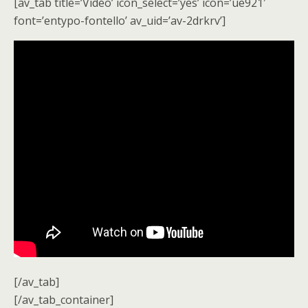
[av_tab title=’Vidéo’ icon_select=’yes’ icon=’ue921′
font=’entypo-fontello’ av_uid=’av-2drkrv’]
[/av_tab]
[/av_tab_container]