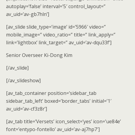
autoplay=’false’ interval=’5′ control_layout=”
av_uid=’av-gb7hln’]
[av_slide slide_type=’image’ id=’5966′ video=”
mobile_image=” video_ratio=” title=” link_apply=”
link=’lightbox’ link_target=” av_uid=’av-dqu33f’]
Senior Overseer Ki-Dong Kim
[/av_slide]
[/av_slideshow]
[av_tab_container position=’sidebar_tab
sidebar_tab_left’ boxed=’border_tabs’ initial=’1′
av_uid=’av-cf3z8r’]
[av_tab title=’Versets’ icon_select=’yes’ icon=’ue84e’
font=’entypo-fontello’ av_uid=’av-aj7hp7′]