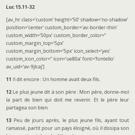
Luc 15.11-32
[av_hr class=’custom’ height=’50’ shadow=’no-shadow’
position=’center’ custom_border=’av-border-thin’
custom_width=’50px’ custom_border_color=”
custom_margin_top=’5px’
custom_margin_bottom=’5px’ icon_select=’yes’
custom_icon_color=” icon=’ue80a’ font=’fontello’
av_uid=’av-9jlcaj’]
11
Il dit encore : Un homme avait deux fils.
12
Le plus jeune dit à son père : Mon père, donne-moi
la part de bien qui doit me revenir. Et le père leur
partagea son bien.
13
Peu de jours après, le plus jeune fils, ayant tout
ramassé, partit pour un pays éloigné, où il dissipa son