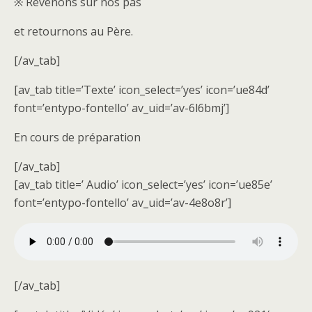
※ Revenons sur nos pas
et retournons au Père.
[/av_tab]
[av_tab title=’Texte’ icon_select=’yes’ icon=’ue84d’
font=’entypo-fontello’ av_uid=’av-6l6bmj’]
En cours de préparation
[/av_tab]
[av_tab title=’ Audio’ icon_select=’yes’ icon=’ue85e’
font=’entypo-fontello’ av_uid=’av-4e8o8r’]
[/av_tab]