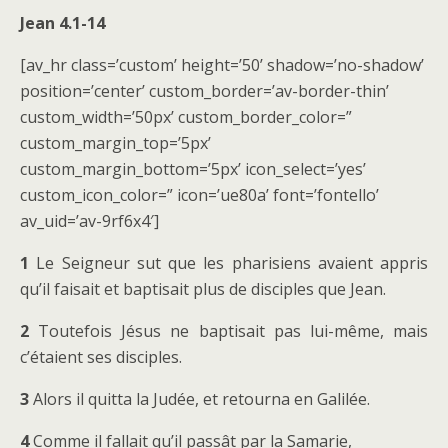
Jean 4.1-14
[av_hr class=’custom’ height=’50’ shadow=’no-shadow’
position=’center’ custom_border=’av-border-thin’
custom_width=’50px’ custom_border_color=”
custom_margin_top=’5px’
custom_margin_bottom=’5px’ icon_select=’yes’
custom_icon_color=” icon=’ue80a’ font=’fontello’
av_uid=’av-9rf6x4′]
1
Le Seigneur sut que les pharisiens avaient appris
qu’il faisait et baptisait plus de disciples que Jean.
2
Toutefois Jésus ne baptisait pas lui-même, mais
c’étaient ses disciples.
3
Alors il quitta la Judée, et retourna en Galilée.
4
Comme il fallait qu’il passât par la Samarie,