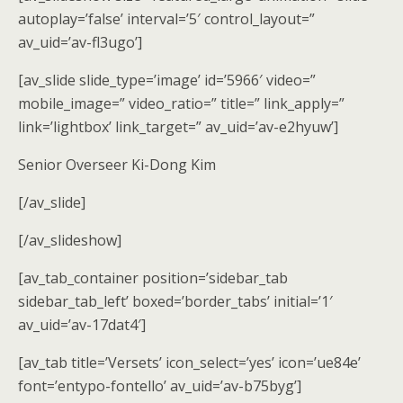
autoplay=’false’ interval=’5′ control_layout=”
av_uid=’av-fl3ugo’]
[av_slide slide_type=’image’ id=’5966′ video=”
mobile_image=” video_ratio=” title=” link_apply=”
link=’lightbox’ link_target=” av_uid=’av-e2hyuw’]
Senior Overseer Ki-Dong Kim
[/av_slide]
[/av_slideshow]
[av_tab_container position=’sidebar_tab
sidebar_tab_left’ boxed=’border_tabs’ initial=’1′
av_uid=’av-17dat4′]
[av_tab title=’Versets’ icon_select=’yes’ icon=’ue84e’
font=’entypo-fontello’ av_uid=’av-b75byg’]