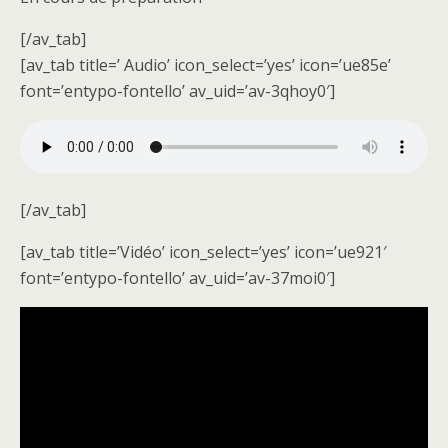
[/av_tab]
[av_tab title=’ Audio’ icon_select=’yes’ icon=’ue85e’
font=’entypo-fontello’ av_uid=’av-3qhoy0′]
[/av_tab]
[av_tab title=’Vidéo’ icon_select=’yes’ icon=’ue921′
font=’entypo-fontello’ av_uid=’av-37moi0′]