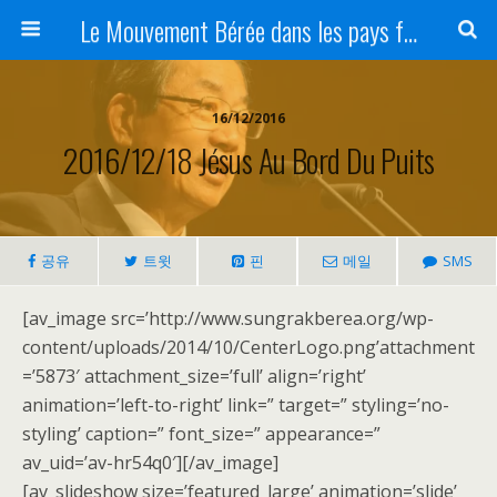
Le Mouvement Bérée dans les pays francophones
16/12/2016
2016/12/18 Jésus Au Bord Du Puits
공유
트윗
핀
메일
SMS
[av_image src=’http://www.sungrakberea.org/wp-
content/uploads/2014/10/CenterLogo.png’attachment
=’5873′ attachment_size=’full’ align=’right’
animation=’left-to-right’ link=” target=” styling=’no-
styling’ caption=” font_size=” appearance=”
av_uid=’av-hr54q0′][/av_image]
[av_slideshow size=’featured_large’ animation=’slide’