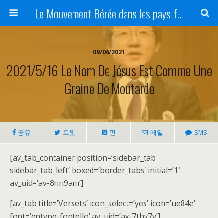
Le Mouvement Bérée dans les pays francophones
09/06/2021
2021/5/16 Le Nom De Jésus Est Comme Une
Graine De Moutarde
공유
트윗
핀
메일
SMS
[av_tab_container position=’sidebar_tab
sidebar_tab_left’ boxed=’border_tabs’ initial=’1′
av_uid=’av-8nn9am’]
[av_tab title=’Versets’ icon_select=’yes’ icon=’ue84e’
font=’entypo-fontello’ av_uid=’av-7thv7y’]