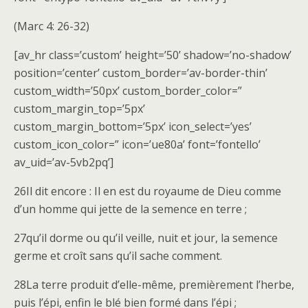
(Marc 4: 26-32)
[av_hr class=’custom’ height=’50’ shadow=’no-shadow’
position=’center’ custom_border=’av-border-thin’
custom_width=’50px’ custom_border_color=”
custom_margin_top=’5px’
custom_margin_bottom=’5px’ icon_select=’yes’
custom_icon_color=” icon=’ue80a’ font=’fontello’
av_uid=’av-5vb2pq’]
26Il dit encore : Il en est du royaume de Dieu comme
d’un homme qui jette de la semence en terre ;
27qu’il dorme ou qu’il veille, nuit et jour, la semence
germe et croît sans qu’il sache comment.
28La terre produit d’elle-même, premièrement l’herbe,
puis l’épi, enfin le blé bien formé dans l’épi ;