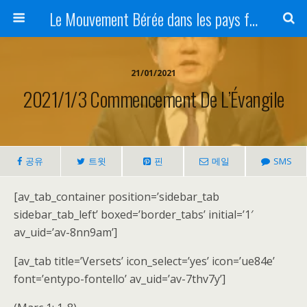
Le Mouvement Bérée dans les pays francophones
21/01/2021
2021/1/3 Commencement De L’Évangile
공유
트윗
핀
메일
SMS
[av_tab_container position=’sidebar_tab
sidebar_tab_left’ boxed=’border_tabs’ initial=’1′
av_uid=’av-8nn9am’]
[av_tab title=’Versets’ icon_select=’yes’ icon=’ue84e’
font=’entypo-fontello’ av_uid=’av-7thv7y’]