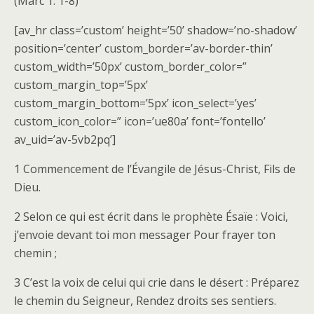
(Marc 1: 1-8)
[av_hr class=’custom’ height=’50’ shadow=’no-shadow’
position=’center’ custom_border=’av-border-thin’
custom_width=’50px’ custom_border_color=”
custom_margin_top=’5px’
custom_margin_bottom=’5px’ icon_select=’yes’
custom_icon_color=” icon=’ue80a’ font=’fontello’
av_uid=’av-5vb2pq’]
1 Commencement de l’Évangile de Jésus-Christ, Fils de
Dieu.
2 Selon ce qui est écrit dans le prophète Ésaïe : Voici,
j’envoie devant toi mon messager Pour frayer ton
chemin ;
3 C’est la voix de celui qui crie dans le désert : Préparez
le chemin du Seigneur, Rendez droits ses sentiers.