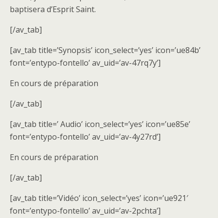
baptisera d’Esprit Saint.
[/av_tab]
[av_tab title=’Synopsis’ icon_select=’yes’ icon=’ue84b’
font=’entypo-fontello’ av_uid=’av-47rq7y’]
En cours de préparation
[/av_tab]
[av_tab title=’ Audio’ icon_select=’yes’ icon=’ue85e’
font=’entypo-fontello’ av_uid=’av-4y27rd’]
En cours de préparation
[/av_tab]
[av_tab title=’Vidéo’ icon_select=’yes’ icon=’ue921′
font=’entypo-fontello’ av_uid=’av-2pchta’]